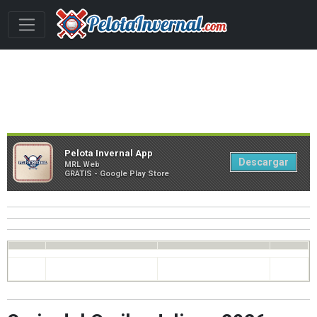
Pelota Invernal App
Descargar
MRL Web
GRATIS -
Google Play Store