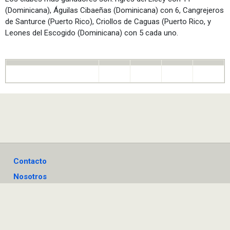
(Dominicana), Águilas Cibaeñas (Dominicana) con 6, Cangrejeros
de Santurce (Puerto Rico), Criollos de Caguas (Puerto Rico, y
Leones del Escogido (Dominicana) con 5 cada uno.
Contacto
Nosotros
Política de Privacidad
Términos de Responsabilidad
PelotaInvernal.com © Todos los derechos reservados.