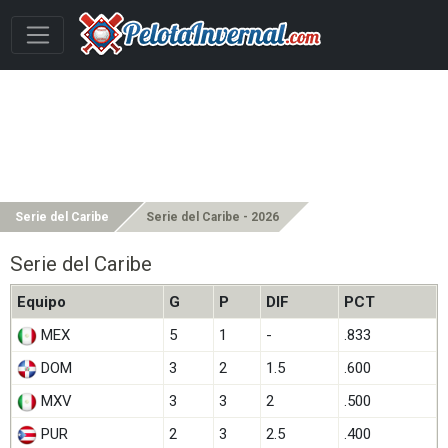
Serie del Caribe
Serie del Caribe
-
2026
Serie del Caribe
Equipo
G
P
DIF
PCT
MEX
5
1
-
.833
DOM
3
2
1.5
.600
MXV
3
3
2
.500
PUR
2
3
2.5
.400